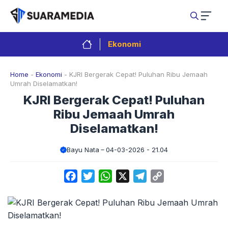
Langsung
ke
isi
Ekonomi
Home
-
Ekonomi
-
KJRI Bergerak Cepat! Puluhan Ribu Jemaah
Umrah Diselamatkan!
KJRI Bergerak Cepat! Puluhan
Ribu Jemaah Umrah
Diselamatkan!
Bayu Nata
04-03-2026 - 21.04
Facebook
Twitter
WhatsApp
X
Telegram
Copy
Link