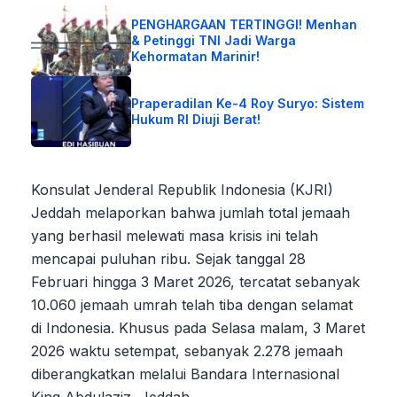
PENGHARGAAN TERTINGGI! Menhan
& Petinggi TNI Jadi Warga
Kehormatan Marinir!
Praperadilan Ke-4 Roy Suryo: Sistem
Hukum RI Diuji Berat!
Konsulat Jenderal Republik Indonesia (KJRI)
Jeddah melaporkan bahwa jumlah total jemaah
yang berhasil melewati masa krisis ini telah
mencapai puluhan ribu. Sejak tanggal 28
Februari hingga 3 Maret 2026, tercatat sebanyak
10.060 jemaah umrah telah tiba dengan selamat
di Indonesia. Khusus pada Selasa malam, 3 Maret
2026 waktu setempat, sebanyak 2.278 jemaah
diberangkatkan melalui Bandara Internasional
King Abdulaziz, Jeddah.