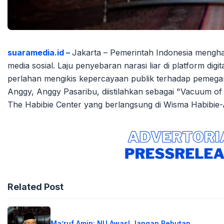
suaramedia.id –
Jakarta – Pemerintah Indonesia menghad
media sosial. Laju penyebaran narasi liar di platform digi
perlahan mengikis kepercayaan publik terhadap pemegan
Anggy, Anggy Pasaribu, diistilahkan sebagai "Vacuum of
The Habibie Center yang berlangsung di Wisma Habibie-
Related Post
Ma’ruf Amin: NU Awas! Jangan Rebutan