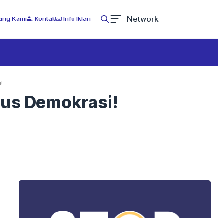
Network
ang Kami
Kontak
Info Iklan
!
ius Demokrasi!