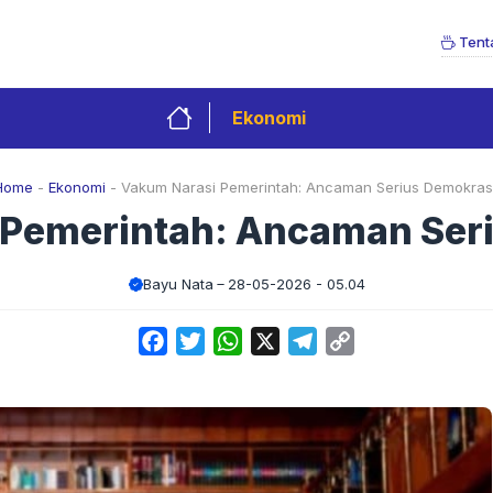
Tent
Ekonomi
Home
-
Ekonomi
-
Vakum Narasi Pemerintah: Ancaman Serius Demokrasi
Pemerintah: Ancaman Ser
Bayu Nata
28-05-2026 - 05.04
Facebook
Twitter
WhatsApp
X
Telegram
Copy
Link