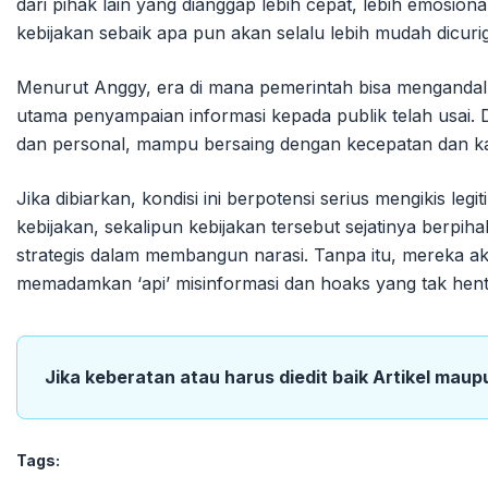
dari pihak lain yang dianggap lebih cepat, lebih emosio
kebijakan sebaik apa pun akan selalu lebih mudah dicurig
Menurut Anggy, era di mana pemerintah bisa mengandalka
utama penyampaian informasi kepada publik telah usai. D
dan personal, mampu bersaing dengan kecepatan dan kar
Jika dibiarkan, kondisi ini berpotensi serius mengikis le
kebijakan, sekalipun kebijakan tersebut sejatinya berpiha
strategis dalam membangun narasi. Tanpa itu, mereka aka
memadamkan ‘api’ misinformasi dan hoaks yang tak henti
Jika keberatan atau harus diedit baik Artikel maup
Tags: