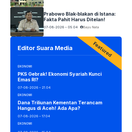
Prabowo Blak-blakan di Istana:
Fakta Pahit Harus Ditelan!
07-08-2026 – 05.04
Bayu Nata
Featured
Editor Suara Media
EKONOMI
PKS Gebrak! Ekonomi Syariah Kunci
Emas RI?
07-08-2026 – 21.04
EKONOMI
Dana Triliunan Kementan Terancam
Hangus di Aceh! Ada Apa?
07-08-2026 – 17.04
EKONOMI