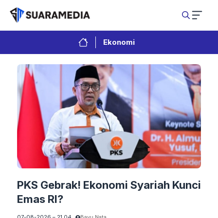
Langsung
ke
isi
Ekonomi
PKS Gebrak! Ekonomi Syariah Kunci
Emas RI?
07-08-2026 – 21.04
Bayu Nata