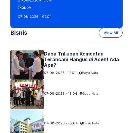
07-08-2026 – 15.04
EKONOMI
07-08-2026 – 07.04
Bisnis
View All
Dana Triliunan Kementan
Terancam Hangus di Aceh! Ada
Apa?
07-08-2026 – 17.04
Bayu Nata
07-08-2026 – 15.04
Bayu Nata
07-08-2026 – 07.04
Bayu Nata