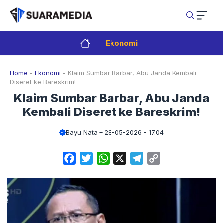
Langsung
ke
isi
Ekonomi
Home
-
Ekonomi
-
Klaim Sumbar Barbar, Abu Janda Kembali
Diseret ke Bareskrim!
Klaim Sumbar Barbar, Abu Janda
Kembali Diseret ke Bareskrim!
Bayu Nata
28-05-2026 - 17.04
Facebook
Twitter
WhatsApp
X
Telegram
Copy
Link