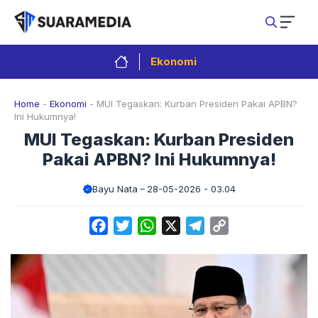
Langsung
ke
isi
Ekonomi
Home
-
Ekonomi
-
MUI Tegaskan: Kurban Presiden Pakai APBN?
Ini Hukumnya!
MUI Tegaskan: Kurban Presiden
Pakai APBN? Ini Hukumnya!
Bayu Nata
28-05-2026 - 03.04
Facebook
Twitter
WhatsApp
X
Telegram
Copy
Link