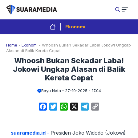
Langsung
ke
isi
Ekonomi
Home
-
Ekonomi
-
Whoosh Bukan Sekadar Laba! Jokowi Ungkap
Alasan di Balik Kereta Cepat
Whoosh Bukan Sekadar Laba!
Jokowi Ungkap Alasan di Balik
Kereta Cepat
Bayu Nata
27-10-2025 - 17.04
Facebook
Twitter
WhatsApp
X
Telegram
Copy
Link
suaramedia.id –
Presiden Joko Widodo (Jokowi)