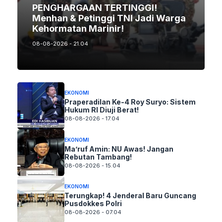
PENGHARGAAN TERTINGGI!
Menhan & Petinggi TNI Jadi Warga
Kehormatan Marinir!
08-08-2026 - 21.04
EKONOMI
Praperadilan Ke-4 Roy Suryo: Sistem
Hukum RI Diuji Berat!
08-08-2026 - 17.04
EKONOMI
Ma’ruf Amin: NU Awas! Jangan
Rebutan Tambang!
08-08-2026 - 15.04
EKONOMI
Terungkap! 4 Jenderal Baru Guncang
Pusdokkes Polri
08-08-2026 - 07.04