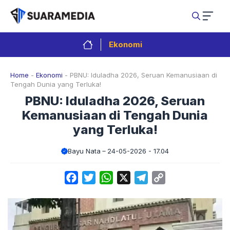
Langsung
ke
isi
Ekonomi
Home
-
Ekonomi
-
PBNU: Iduladha 2026, Seruan Kemanusiaan di
Tengah Dunia yang Terluka!
PBNU: Iduladha 2026, Seruan
Kemanusiaan di Tengah Dunia
yang Terluka!
Bayu Nata
24-05-2026 - 17.04
Facebook
Twitter
WhatsApp
X
Telegram
Copy
Link