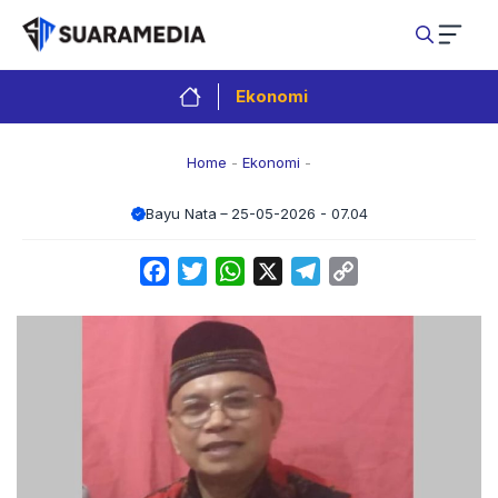
Langsung
ke
isi
Ekonomi
Home
-
Ekonomi
-
Bayu Nata
25-05-2026 - 07.04
Facebook
Twitter
WhatsApp
X
Telegram
Copy
Link