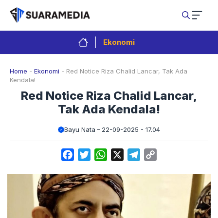
Langsung
ke
isi
Ekonomi
Home
-
Ekonomi
-
Red Notice Riza Chalid Lancar, Tak Ada
Kendala!
Red Notice Riza Chalid Lancar,
Tak Ada Kendala!
Bayu Nata
22-09-2025 - 17.04
Facebook
Twitter
WhatsApp
X
Telegram
Copy
Link