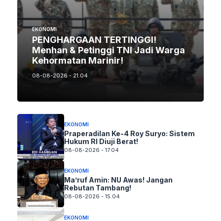
EKONOMI
PENGHARGAAN TERTINGGI!
Menhan & Petinggi TNI Jadi Warga
Kehormatan Marinir!
08-08-2026 - 21.04
EKONOMI
Praperadilan Ke-4 Roy Suryo: Sistem
Hukum RI Diuji Berat!
08-08-2026 - 17.04
EKONOMI
Ma’ruf Amin: NU Awas! Jangan
Rebutan Tambang!
08-08-2026 - 15.04
EKONOMI