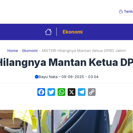
Tent
Ekonomi
Home
-
Ekonomi
-
MISTERI Hilangnya Mantan Ketua DPRD Jatim!
Hilangnya Mantan Ketua DP
Bayu Nata
09-06-2025 - 03.04
Facebook
Twitter
WhatsApp
X
Telegram
Copy
Link