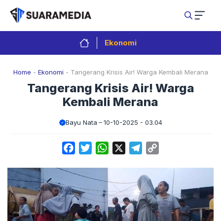
Langsung
ke
isi
Ekonomi
Home
-
Ekonomi
-
Tangerang Krisis Air! Warga Kembali Merana
Tangerang Krisis Air! Warga
Kembali Merana
Bayu Nata
10-10-2025 - 03.04
Facebook
Twitter
WhatsApp
X
Telegram
Copy
Link