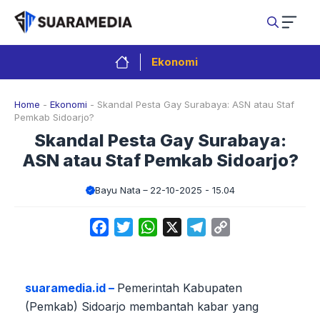
Langsung
ke
isi
Ekonomi
Home
-
Ekonomi
-
Skandal Pesta Gay Surabaya: ASN atau Staf
Pemkab Sidoarjo?
Skandal Pesta Gay Surabaya:
ASN atau Staf Pemkab Sidoarjo?
Bayu Nata
22-10-2025 - 15.04
Facebook
Twitter
WhatsApp
X
Telegram
Copy
Link
suaramedia.id –
Pemerintah Kabupaten
(Pemkab) Sidoarjo membantah kabar yang