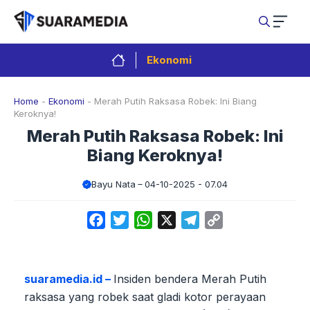
Langsung
ke
isi
Ekonomi
Home
-
Ekonomi
-
Merah Putih Raksasa Robek: Ini Biang
Keroknya!
Merah Putih Raksasa Robek: Ini
Biang Keroknya!
Bayu Nata
04-10-2025 - 07.04
Facebook
Twitter
WhatsApp
X
Telegram
Copy
Link
suaramedia.id –
Insiden bendera Merah Putih
raksasa yang robek saat gladi kotor perayaan