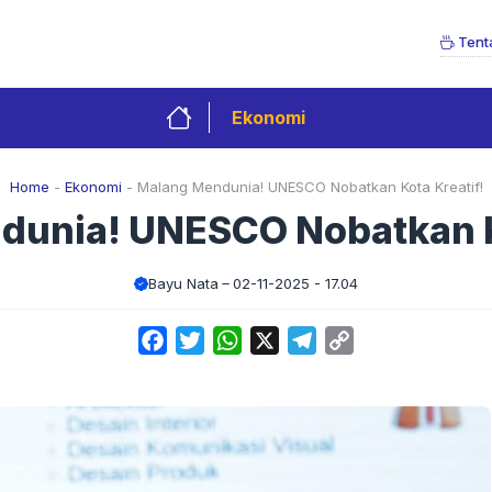
Tent
Ekonomi
Home
-
Ekonomi
-
Malang Mendunia! UNESCO Nobatkan Kota Kreatif!
dunia! UNESCO Nobatkan Ko
Bayu Nata
02-11-2025 - 17.04
Facebook
Twitter
WhatsApp
X
Telegram
Copy
Link