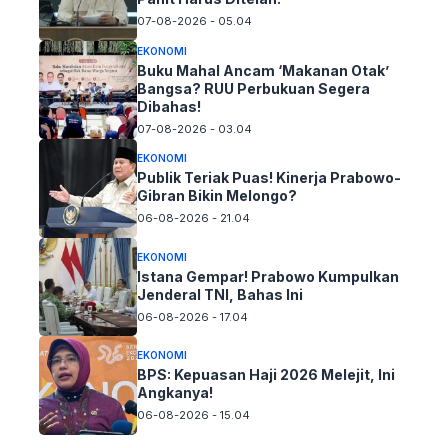
07-08-2026 - 05.04
EKONOMI
Buku Mahal Ancam ‘Makanan Otak’
Bangsa? RUU Perbukuan Segera
Dibahas!
07-08-2026 - 03.04
EKONOMI
Publik Teriak Puas! Kinerja Prabowo-
Gibran Bikin Melongo?
06-08-2026 - 21.04
EKONOMI
Istana Gempar! Prabowo Kumpulkan
Jenderal TNI, Bahas Ini
06-08-2026 - 17.04
EKONOMI
BPS: Kepuasan Haji 2026 Melejit, Ini
Angkanya!
06-08-2026 - 15.04