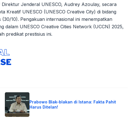
! Direktur Jenderal UNESCO, Audrey Azoulay, secara
a Kreatif UNESCO (UNESCO Creative City) di bidang
s (30/10). Pengakuan internasional ini menempatkan
bung dalam UNESCO Creative Cities Network (UCCN) 2025,
 predikat prestisius ini.
Prabowo Blak-blakan di Istana: Fakta Pahit
Harus Ditelan!