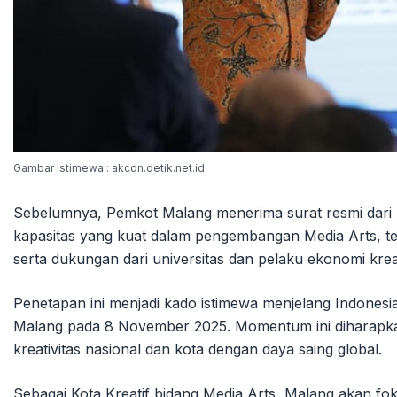
Gambar Istimewa : akcdn.detik.net.id
Sebelumnya, Pemkot Malang menerima surat resmi dari
kapasitas yang kuat dalam pengembangan Media Arts, t
serta dukungan dari universitas dan pelaku ekonomi krea
Penetapan ini menjadi kado istimewa menjelang Indonesia C
Malang pada 8 November 2025. Momentum ini diharapka
kreativitas nasional dan kota dengan daya saing global.
Sebagai Kota Kreatif bidang Media Arts, Malang akan fo