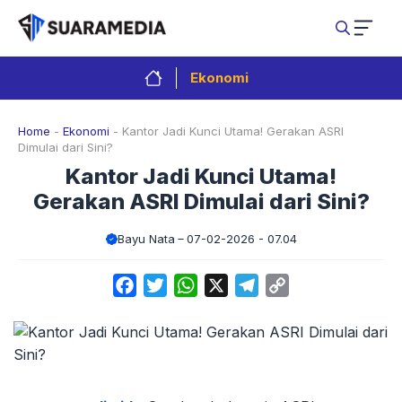
Langsung
ke
isi
Ekonomi
Home
-
Ekonomi
-
Kantor Jadi Kunci Utama! Gerakan ASRI
Dimulai dari Sini?
Kantor Jadi Kunci Utama!
Gerakan ASRI Dimulai dari Sini?
Bayu Nata
07-02-2026 - 07.04
Facebook
Twitter
WhatsApp
X
Telegram
Copy
Link