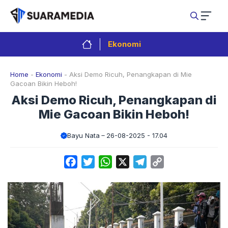
Langsung
ke
isi
Ekonomi
Home
-
Ekonomi
-
Aksi Demo Ricuh, Penangkapan di Mie
Gacoan Bikin Heboh!
Aksi Demo Ricuh, Penangkapan di
Mie Gacoan Bikin Heboh!
Bayu Nata
26-08-2025 - 17.04
Facebook
Twitter
WhatsApp
X
Telegram
Copy
Link