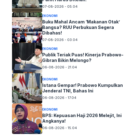
07-08-2026 - 05.04
EKONOMI
Buku Mahal Ancam ‘Makanan Otak’
Bangsa? RUU Perbukuan Segera
Dibahas!
07-08-2026 - 03.04
EKONOMI
Publik Teriak Puas! Kinerja Prabowo-
Gibran Bikin Melongo?
06-08-2026 - 21.04
EKONOMI
Istana Gempar! Prabowo Kumpulkan
Jenderal TNI, Bahas Ini
06-08-2026 - 17.04
EKONOMI
BPS: Kepuasan Haji 2026 Melejit, Ini
Angkanya!
06-08-2026 - 15.04