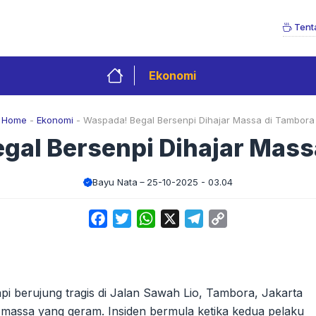
Tent
Ekonomi
Home
-
Ekonomi
-
Waspada! Begal Bersenpi Dihajar Massa di Tambora
gal Bersenpi Dihajar Mass
Bayu Nata
25-10-2025 - 03.04
Facebook
Twitter
WhatsApp
X
Telegram
Copy
Link
api berujung tragis di Jalan Sawah Lio, Tambora, Jakarta
massa yang geram. Insiden bermula ketika kedua pelaku