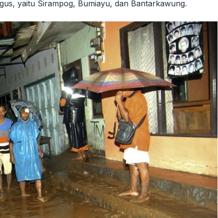
gus, yaitu Sirampog, Bumiayu, dan Bantarkawung.