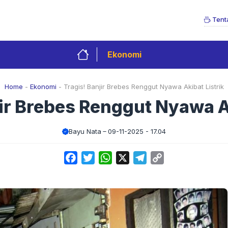
Tent
Ekonomi
Home
-
Ekonomi
-
Tragis! Banjir Brebes Renggut Nyawa Akibat Listrik
jir Brebes Renggut Nyawa Ak
Bayu Nata
09-11-2025 - 17.04
Facebook
Twitter
WhatsApp
X
Telegram
Copy
Link