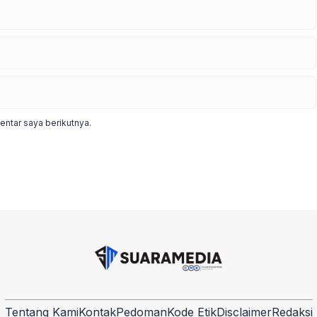
ntar saya berikutnya.
Tentang Kami
Kontak
Pedoman
Kode Etik
Disclaimer
Redaksi