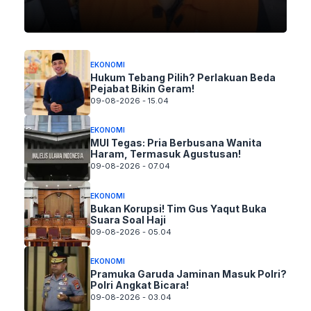
EKONOMI
Hukum Tebang Pilih? Perlakuan Beda
Pejabat Bikin Geram!
09-08-2026 - 15.04
EKONOMI
MUI Tegas: Pria Berbusana Wanita
Haram, Termasuk Agustusan!
09-08-2026 - 07.04
EKONOMI
Bukan Korupsi! Tim Gus Yaqut Buka
Suara Soal Haji
09-08-2026 - 05.04
EKONOMI
Pramuka Garuda Jaminan Masuk Polri?
Polri Angkat Bicara!
09-08-2026 - 03.04