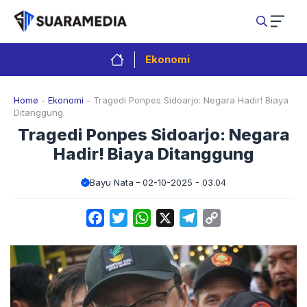
Langsung
ke
isi
Ekonomi
Home
-
Ekonomi
-
Tragedi Ponpes Sidoarjo: Negara Hadir! Biaya
Ditanggung
Tragedi Ponpes Sidoarjo: Negara
Hadir! Biaya Ditanggung
Bayu Nata
02-10-2025 - 03.04
Facebook
Twitter
WhatsApp
X
Telegram
Copy
Link