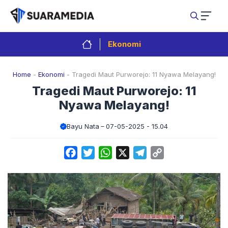
Langsung
ke
isi
Ekonomi
Home
-
Ekonomi
-
Tragedi Maut Purworejo: 11 Nyawa Melayang!
Tragedi Maut Purworejo: 11
Nyawa Melayang!
Bayu Nata
07-05-2025 - 15.04
Facebook
Twitter
WhatsApp
X
Telegram
Copy
Link