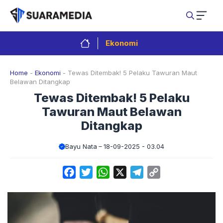
Langsung
ke
isi
Ekonomi
Home
-
Ekonomi
-
Tewas Ditembak! 5 Pelaku Tawuran Maut
Belawan Ditangkap
Tewas Ditembak! 5 Pelaku
Tawuran Maut Belawan
Ditangkap
Bayu Nata
18-09-2025 - 03.04
Facebook
Twitter
WhatsApp
X
Telegram
Copy
Link