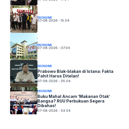
EKONOMI
07-08-2026 - 15.04
EKONOMI
07-08-2026 - 07.04
EKONOMI
Prabowo Blak-blakan di Istana: Fakta
Pahit Harus Ditelan!
07-08-2026 - 05.04
EKONOMI
Buku Mahal Ancam ‘Makanan Otak’
Bangsa? RUU Perbukuan Segera
Dibahas!
07-08-2026 - 03.04