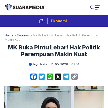
Langsung
ke
isi
Ekonomi
Home
-
Ekonomi
-
MK Buka Pintu Lebar! Hak Politik Perempuan
Makin Kuat
MK Buka Pintu Lebar! Hak Politik
Perempuan Makin Kuat
Bayu Nata
31-05-2026 - 07.04
Facebook
Twitter
WhatsApp
X
Telegram
Copy
Link