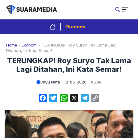
Langsung
ke
isi
Ekonomi
Home
-
Ekonomi
-
TERUNGKAP! Roy Suryo Tak Lama Lagi
Ditahan, Ini Kata Semar!
TERUNGKAP! Roy Suryo Tak Lama
Lagi Ditahan, Ini Kata Semar!
Bayu Nata
12-06-2026 - 05.04
Facebook
Twitter
WhatsApp
X
Telegram
Copy
Link