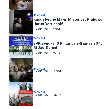
EKONOMI
Kasus Febrie Makin Misterius, Prabowo
Harus Bertindak!
05-08-2026 - 17.04
EKONOMI
BPK Bongkar 6 Rintangan RI Emas 2045:
AI Jadi Kunci!
05-08-2026 - 15.04
EKONOMI
05-08-2026 - 07.04
EKONOMI
05-08-2026 - 05.04