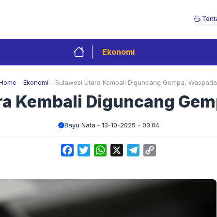
Tent
Ekonomi
Home
-
Ekonomi
-
Sulawesi Utara Kembali Diguncang Gempa, Waspada
ra Kembali Diguncang Ge
Bayu Nata
13-10-2025 - 03.04
Facebook
Twitter
WhatsApp
X
Telegram
Copy
Link