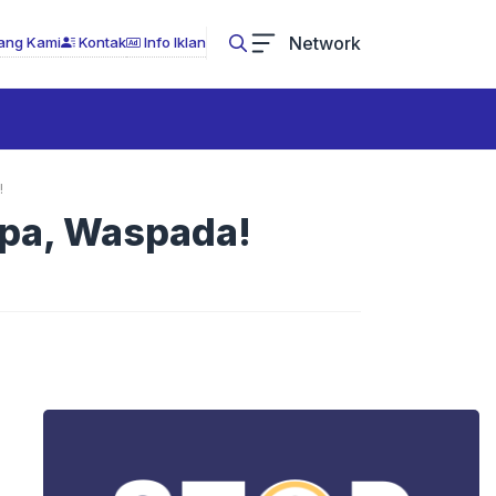
Network
ang Kami
Kontak
Info Iklan
!
mpa, Waspada!