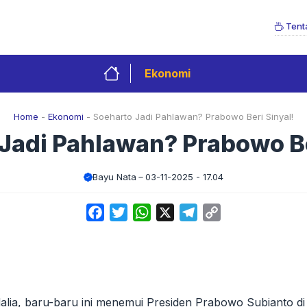
Tent
Ekonomi
Home
-
Ekonomi
-
Soeharto Jadi Pahlawan? Prabowo Beri Sinyal!
Jadi Pahlawan? Prabowo Be
Bayu Nata
03-11-2025 - 17.04
Facebook
Twitter
WhatsApp
X
Telegram
Copy
Link
alia, baru-baru ini menemui Presiden Prabowo Subianto di