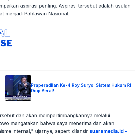
paikan aspirasi penting. Aspirasi tersebut adalah usulan
kat menjadi Pahlawan Nasional.
Praperadilan Ke-4 Roy Suryo: Sistem Hukum RI
Diuji Berat!
ersebut dan akan mempertimbangkannya melalui
abowo mengatakan bahwa saya menerima dan akan
e internal," ujarnya, seperti dilansir
suaramedia.id –
.