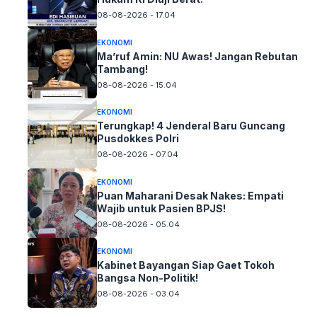
08-08-2026 - 17.04
EKONOMI
Ma’ruf Amin: NU Awas! Jangan Rebutan
Tambang!
08-08-2026 - 15.04
EKONOMI
Terungkap! 4 Jenderal Baru Guncang
Pusdokkes Polri
08-08-2026 - 07.04
EKONOMI
Puan Maharani Desak Nakes: Empati
Wajib untuk Pasien BPJS!
08-08-2026 - 05.04
EKONOMI
Kabinet Bayangan Siap Gaet Tokoh
Bangsa Non-Politik!
08-08-2026 - 03.04