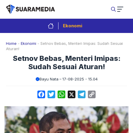
Langsung
ke
isi
Ekonomi
Home
-
Ekonomi
-
Setnov Bebas, Menteri Imipas: Sudah Sesuai
Aturan!
Setnov Bebas, Menteri Imipas:
Sudah Sesuai Aturan!
Bayu Nata
17-08-2025 - 15.04
Facebook
Twitter
WhatsApp
X
Telegram
Copy
Link