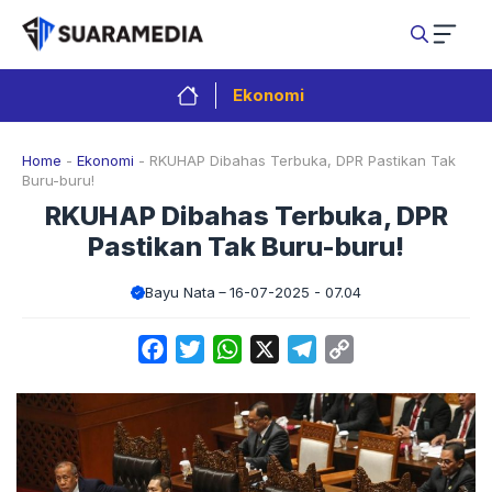
Langsung
ke
isi
Ekonomi
Home
-
Ekonomi
-
RKUHAP Dibahas Terbuka, DPR Pastikan Tak
Buru-buru!
RKUHAP Dibahas Terbuka, DPR
Pastikan Tak Buru-buru!
Bayu Nata
16-07-2025 - 07.04
Facebook
Twitter
WhatsApp
X
Telegram
Copy
Link