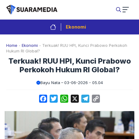
Langsung
ke
isi
Ekonomi
Home
-
Ekonomi
-
Terkuak! RUU HPI, Kunci Prabowo Perkokoh
Hukum RI Global?
Terkuak! RUU HPI, Kunci Prabowo
Perkokoh Hukum RI Global?
Bayu Nata
03-06-2026 - 05.04
Facebook
Twitter
WhatsApp
X
Telegram
Copy
Link