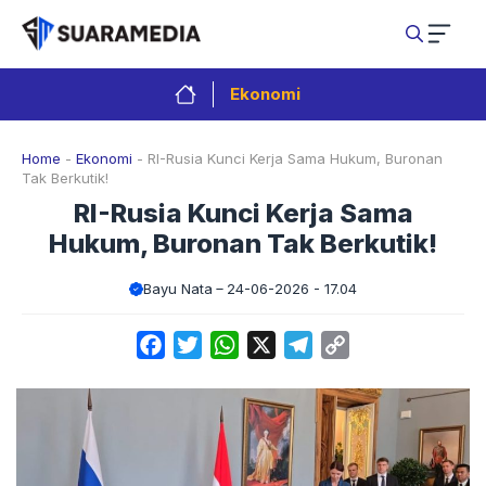
Langsung
ke
isi
Ekonomi
Home
-
Ekonomi
-
RI-Rusia Kunci Kerja Sama Hukum, Buronan
Tak Berkutik!
RI-Rusia Kunci Kerja Sama
Hukum, Buronan Tak Berkutik!
Bayu Nata
24-06-2026 - 17.04
Facebook
Twitter
WhatsApp
X
Telegram
Copy
Link