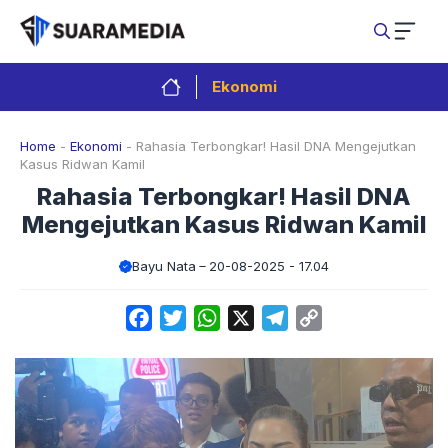
Langsung
ke
isi
Ekonomi
Home
-
Ekonomi
-
Rahasia Terbongkar! Hasil DNA Mengejutkan
Kasus Ridwan Kamil
Rahasia Terbongkar! Hasil DNA
Mengejutkan Kasus Ridwan Kamil
Bayu Nata
20-08-2025 - 17.04
Facebook
Twitter
WhatsApp
X
Telegram
Copy
Link