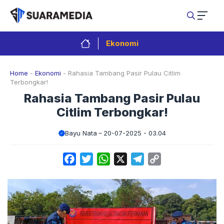
Langsung
ke
isi
Ekonomi
Home
-
Ekonomi
-
Rahasia Tambang Pasir Pulau Citlim
Terbongkar!
Rahasia Tambang Pasir Pulau
Citlim Terbongkar!
Bayu Nata
20-07-2025 - 03.04
Facebook
Twitter
WhatsApp
X
Telegram
Copy
Link