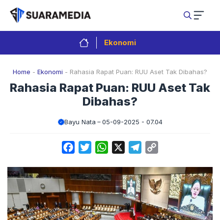
Langsung
ke
isi
Ekonomi
Home
-
Ekonomi
-
Rahasia Rapat Puan: RUU Aset Tak Dibahas?
Rahasia Rapat Puan: RUU Aset Tak
Dibahas?
Bayu Nata
05-09-2025 - 07.04
Facebook
Twitter
WhatsApp
X
Telegram
Copy
Link