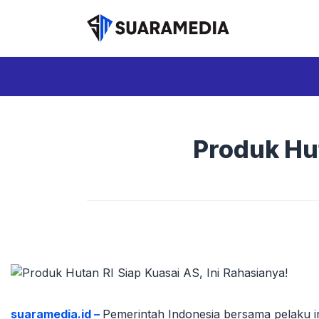
Langsung
ke
isi
Produk Hut
suaramedia.id –
Pemerintah Indonesia bersama pelaku i