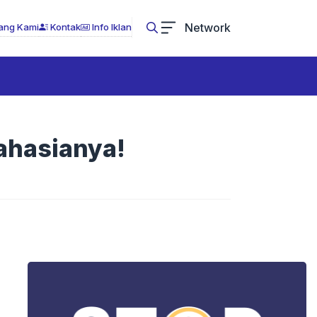
Network
ang Kami
Kontak
Info Iklan
Rahasianya!