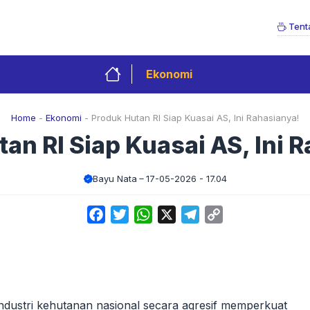
Tent
Ekonomi
Home
-
Ekonomi
-
Produk Hutan RI Siap Kuasai AS, Ini Rahasianya!
an RI Siap Kuasai AS, Ini 
Bayu Nata
17-05-2026 - 17.04
Facebook
Twitter
WhatsApp
X
Telegram
Copy
Link
ndustri kehutanan nasional secara agresif memperkuat