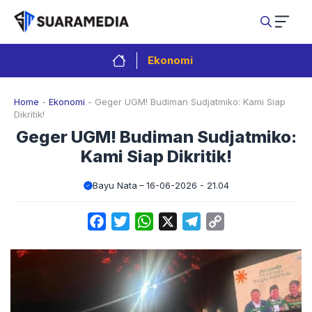
Langsung
ke
isi
Ekonomi
Home
-
Ekonomi
-
Geger UGM! Budiman Sudjatmiko: Kami Siap
Dikritik!
Geger UGM! Budiman Sudjatmiko:
Kami Siap Dikritik!
Bayu Nata
16-06-2026 - 21.04
Facebook
Twitter
WhatsApp
X
Telegram
Copy
Link