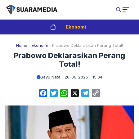
Langsung
ke
isi
Ekonomi
Home
-
Ekonomi
-
Prabowo Deklarasikan Perang Total!
Prabowo Deklarasikan Perang
Total!
Bayu Nata
26-06-2025 - 15.04
Facebook
Twitter
WhatsApp
X
Telegram
Copy
Link