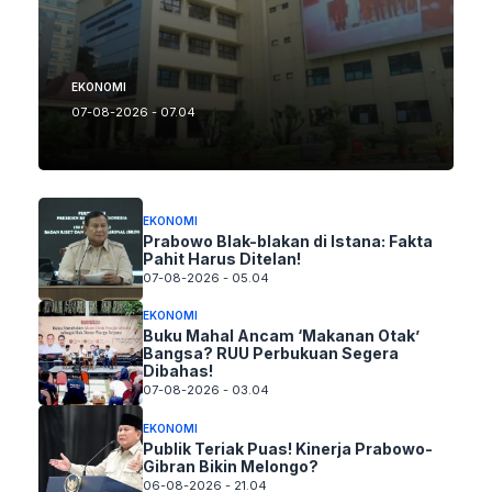
EKONOMI
07-08-2026 - 07.04
EKONOMI
Prabowo Blak-blakan di Istana: Fakta
Pahit Harus Ditelan!
07-08-2026 - 05.04
EKONOMI
Buku Mahal Ancam ‘Makanan Otak’
Bangsa? RUU Perbukuan Segera
Dibahas!
07-08-2026 - 03.04
EKONOMI
Publik Teriak Puas! Kinerja Prabowo-
Gibran Bikin Melongo?
06-08-2026 - 21.04