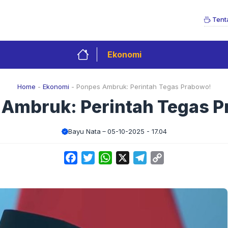
Tent
Ekonomi
Home
-
Ekonomi
-
Ponpes Ambruk: Perintah Tegas Prabowo!
Ambruk: Perintah Tegas 
Bayu Nata
05-10-2025 - 17.04
Facebook
Twitter
WhatsApp
X
Telegram
Copy
Link