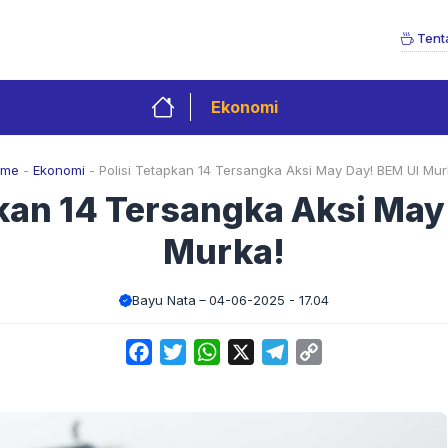
Tent
Ekonomi
ome
-
Ekonomi
-
Polisi Tetapkan 14 Tersangka Aksi May Day! BEM UI Mur
pkan 14 Tersangka Aksi May
Murka!
Bayu Nata
04-06-2025 - 17.04
Facebook
Twitter
WhatsApp
X
Telegram
Copy
Link