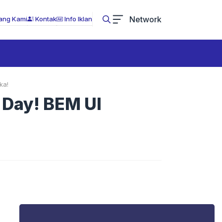
Network
ang Kami
Kontak
Info Iklan
ka!
 Day! BEM UI