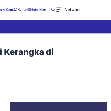
Network
ang Kami
Kontak
Info Iklan
hon
i Kerangka di