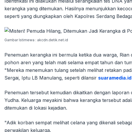
Identifikasi ini dilakukan melalui serangkaian tes DNA ya
kerangka yang ditemukan. Hasilnya menunjukkan keco
seperti yang diungkapkan oleh Kapolres Serdang Bedaga
Gambar Istimewa : akcdn.detik.net.id
Penemuan kerangka ini bermula ketika dua warga, Rian 
pohon aren yang telah mati selama empat tahun dan tum
"Mereka menemukan tulang setelah melihat retakan pad
Sergai, Iptu LB Manulang, seperti dilansir
suaramedia.id
Penemuan tersebut kemudian dikaitkan dengan laporan or
Yudha. Keluarga meyakini bahwa kerangka tersebut ada
ditemukan di lokasi kejadian.
"Adik korban sempat melihat celana yang dikenali sebaga
perwakilan keluarga.