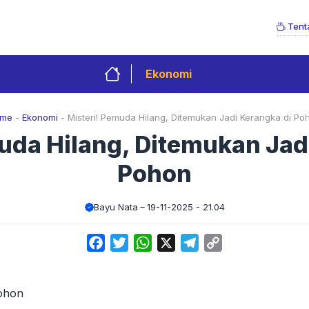
Tent
Ekonomi
me
-
Ekonomi
-
Misteri! Pemuda Hilang, Ditemukan Jadi Kerangka di Po
uda Hilang, Ditemukan Jad
Pohon
Bayu Nata
19-11-2025 - 21.04
Facebook
Twitter
WhatsApp
X
Telegram
Copy
Link