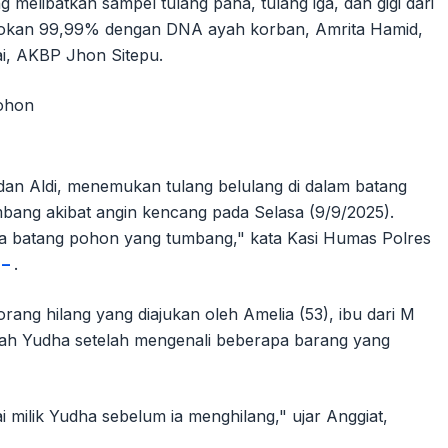
ng melibatkan sampel tulang paha, tulang iga, dan gigi dari
cokan 99,99% dengan DNA ayah korban, Amrita Hamid,
i, AKBP Jhon Sitepu.
dan Aldi, menemukan tulang belulang di dalam batang
bang akibat angin kencang pada Selasa (9/9/2025).
a batang pohon yang tumbang," kata Kasi Humas Polres
 –
.
ang hilang yang diajukan oleh Amelia (53), ibu dari M
lah Yudha setelah mengenali beberapa barang yang
i milik Yudha sebelum ia menghilang," ujar Anggiat,