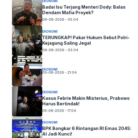
EKONOMI
Badai Isu Terjang Menteri Dody: Balas
Dendam Mafia Proyek?
06-08-2026 - 05.04
EKONOMI
TERUNGKAP! Pakar Hukum Sebut Polri-
Kejagung Saling Jegal
06-08-2026 - 03.04
EKONOMI
05-08-2026 - 21.04
EKONOMI
Kasus Febrie Makin Misterius, Prabowo
Harus Bertindak!
05-08-2026 - 17.04
EKONOMI
BPK Bongkar 6 Rintangan RI Emas 2045:
AI Jadi Kunci!