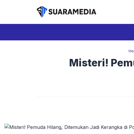
Langsung
ke
isi
Ho
Misteri! Pem