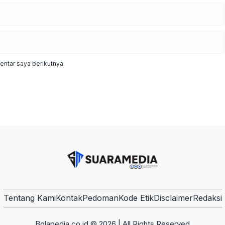
ntar saya berikutnya.
Tentang Kami
Kontak
Pedoman
Kode Etik
Disclaimer
Redaksi
Bolapedia.co.id © 2026 | All Rights Reserved