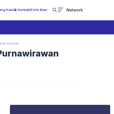
Network
ang Kami
Kontak
Info Iklan
an Krusial!
 Purnawirawan