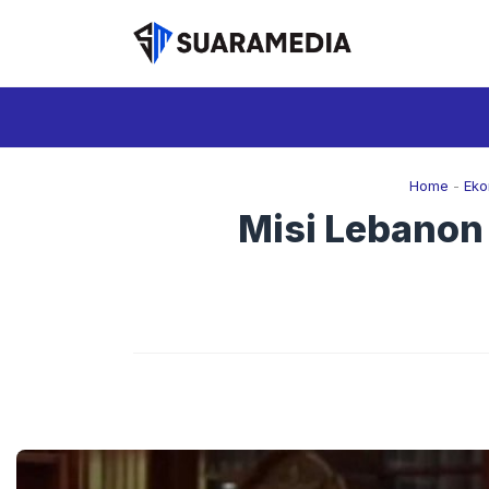
Langsung
ke
isi
Home
-
Eko
Misi Lebanon