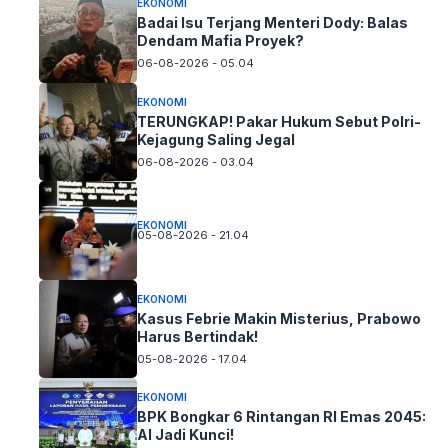
EKONOMI
Badai Isu Terjang Menteri Dody: Balas
Dendam Mafia Proyek?
06-08-2026 - 05.04
EKONOMI
TERUNGKAP! Pakar Hukum Sebut Polri-
Kejagung Saling Jegal
06-08-2026 - 03.04
EKONOMI
05-08-2026 - 21.04
EKONOMI
Kasus Febrie Makin Misterius, Prabowo
Harus Bertindak!
05-08-2026 - 17.04
EKONOMI
BPK Bongkar 6 Rintangan RI Emas 2045:
AI Jadi Kunci!