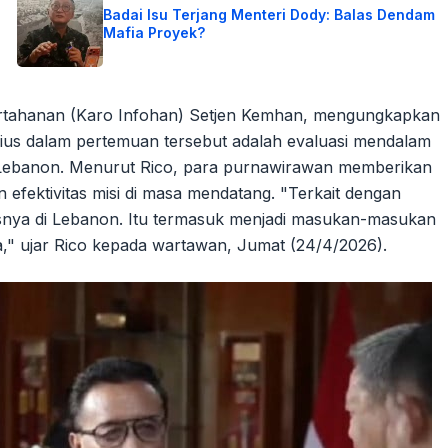
Badai Isu Terjang Menteri Dody: Balas Dendam
Mafia Proyek?
 Pertahanan (Karo Infohan) Setjen Kemhan, mengungkapkan
rius dalam pertemuan tersebut adalah evaluasi mendalam
i Lebanon. Menurut Rico, para purnawirawan memberikan
fektivitas misi di masa mendatang. "Terkait dengan
nya di Lebanon. Itu termasuk menjadi masukan-masukan
a," ujar Rico kepada wartawan, Jumat (24/4/2026).