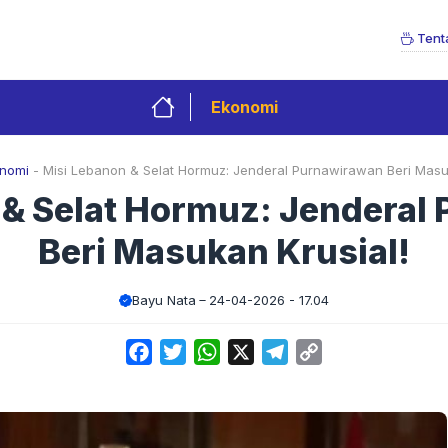
Tent
Ekonomi
nomi
-
Misi Lebanon & Selat Hormuz: Jenderal Purnawirawan Beri Masuk
 & Selat Hormuz: Jenderal
Beri Masukan Krusial!
Bayu Nata
24-04-2026 - 17.04
Facebook
Twitter
WhatsApp
X
Telegram
Copy
Link