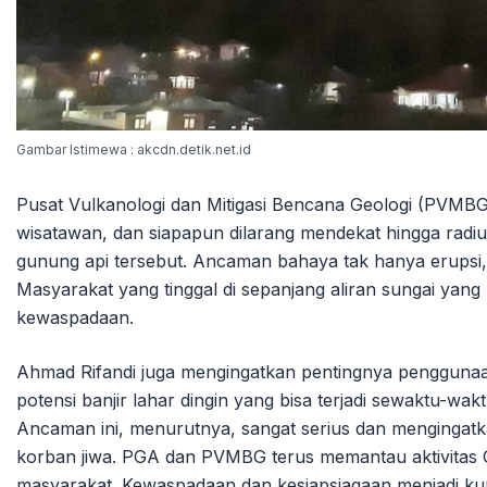
Gambar Istimewa : akcdn.detik.net.id
Pusat Vulkanologi dan Mitigasi Bencana Geologi (PVMB
wisatawan, dan siapapun dilarang mendekat hingga radius
gunung api tersebut. Ancaman bahaya tak hanya erupsi, te
Masyarakat yang tinggal di sepanjang aliran sungai yan
kewaspadaan.
Ahmad Rifandi juga mengingatkan pentingnya penggunaan
potensi banjir lahar dingin yang bisa terjadi sewaktu-wa
Ancaman ini, menurutnya, sangat serius dan mengingatk
korban jiwa. PGA dan PVMBG terus memantau aktivitas 
masyarakat. Kewaspadaan dan kesiapsiagaan menjadi ku