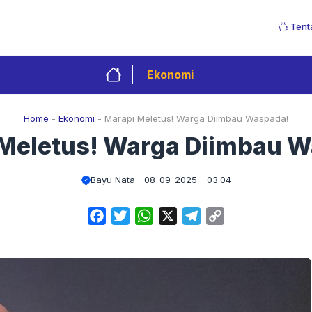
Tent
Ekonomi
Home
-
Ekonomi
-
Marapi Meletus! Warga Diimbau Waspada!
Meletus! Warga Diimbau 
Bayu Nata
08-09-2025 - 03.04
Facebook
Twitter
WhatsApp
X
Telegram
Copy
Link