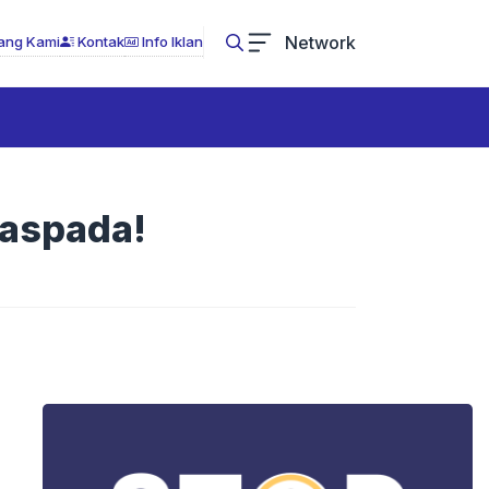
Network
ang Kami
Kontak
Info Iklan
Waspada!