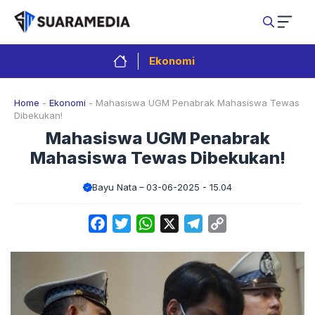
Langsung
ke
isi
Ekonomi
Home
-
Ekonomi
-
Mahasiswa UGM Penabrak Mahasiswa Tewas
Dibekukan!
Mahasiswa UGM Penabrak
Mahasiswa Tewas Dibekukan!
Bayu Nata
03-06-2025 - 15.04
Facebook
Twitter
WhatsApp
X
Telegram
Copy
Link