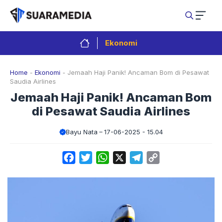
Langsung
ke
isi
Ekonomi
Home
-
Ekonomi
-
Jemaah Haji Panik! Ancaman Bom di Pesawat
Saudia Airlines
Jemaah Haji Panik! Ancaman Bom
di Pesawat Saudia Airlines
Bayu Nata
17-06-2025 - 15.04
Facebook
Twitter
WhatsApp
X
Telegram
Copy
Link