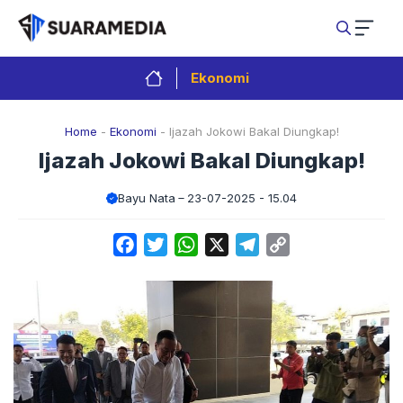
Langsung
ke
isi
Ekonomi
Home
-
Ekonomi
-
Ijazah Jokowi Bakal Diungkap!
Ijazah Jokowi Bakal Diungkap!
Bayu Nata
23-07-2025 - 15.04
Facebook
Twitter
WhatsApp
X
Telegram
Copy
Link