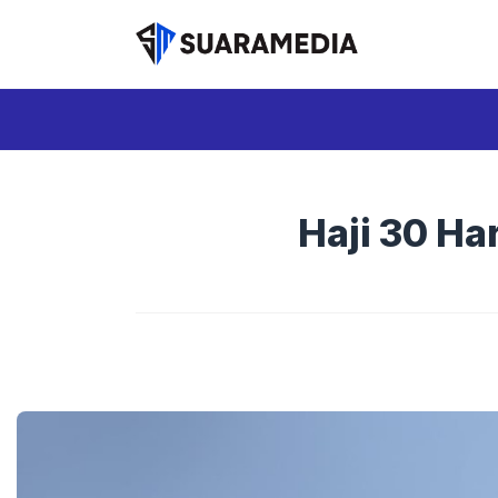
Langsung
ke
isi
Haji 30 Ha