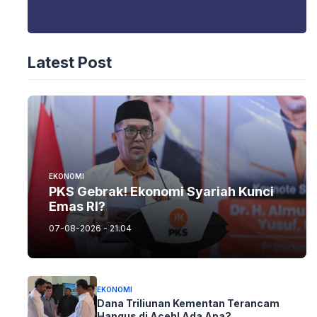
Latest Post
EKONOMI
PKS Gebrak! Ekonomi Syariah Kunci
Emas RI?
07-08-2026 - 21.04
EKONOMI
Dana Triliunan Kementan Terancam
Hangus di Aceh! Ada Apa?