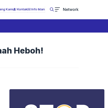
Network
ang Kami
Kontak
Info Iklan
maah Heboh!