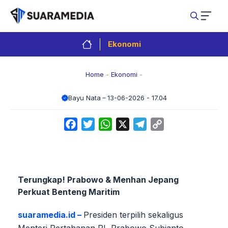
Langsung
ke
isi
Ekonomi
Home
-
Ekonomi
-
Bayu Nata
13-06-2026 - 17.04
Facebook
Twitter
WhatsApp
X
Telegram
Copy
Link
Terungkap! Prabowo & Menhan Jepang
Perkuat Benteng Maritim
suaramedia.id –
Presiden terpilih sekaligus