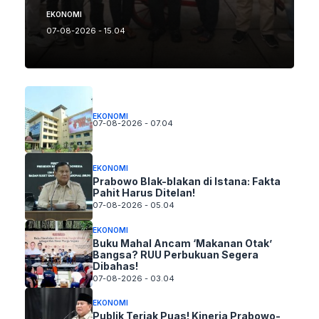
EKONOMI
07-08-2026 - 15.04
EKONOMI
07-08-2026 - 07.04
EKONOMI
Prabowo Blak-blakan di Istana: Fakta
Pahit Harus Ditelan!
07-08-2026 - 05.04
EKONOMI
Buku Mahal Ancam ‘Makanan Otak’
Bangsa? RUU Perbukuan Segera
Dibahas!
07-08-2026 - 03.04
EKONOMI
Publik Teriak Puas! Kinerja Prabowo-