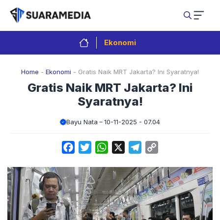
Langsung
ke
isi
Ekonomi
Home
-
Ekonomi
-
Gratis Naik MRT Jakarta? Ini Syaratnya!
Gratis Naik MRT Jakarta? Ini
Syaratnya!
Bayu Nata
10-11-2025 - 07.04
Facebook
Twitter
WhatsApp
X
Telegram
Copy
Link