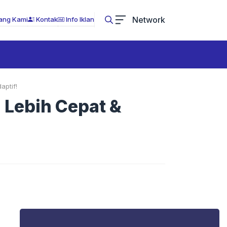
Network
ang Kami
Kontak
Info Iklan
aptif!
 Lebih Cepat &