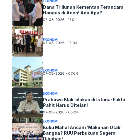
EKONOMI
Dana Triliunan Kementan Terancam
Hangus di Aceh! Ada Apa?
07-08-2026 - 17.04
EKONOMI
07-08-2026 - 15.04
EKONOMI
07-08-2026 - 07.04
EKONOMI
Prabowo Blak-blakan di Istana: Fakta
Pahit Harus Ditelan!
07-08-2026 - 05.04
EKONOMI
Buku Mahal Ancam ‘Makanan Otak’
Bangsa? RUU Perbukuan Segera
Dibahas!