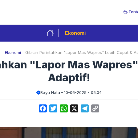
Tent
Ekonomi
e
-
Ekonomi
-
Gibran Perintahkan "Lapor Mas Wapres" Lebih Cepat & Ad
ahkan "Lapor Mas Wapres"
Adaptif!
Bayu Nata
10-06-2025 - 05.04
Facebook
Twitter
WhatsApp
X
Telegram
Copy
Link