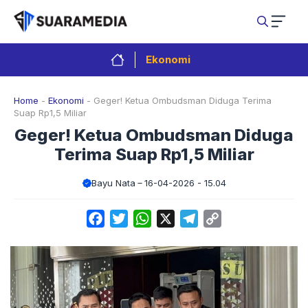
Langsung
ke
isi
Ekonomi
Home
-
Ekonomi
-
Geger! Ketua Ombudsman Diduga Terima
Suap Rp1,5 Miliar
Geger! Ketua Ombudsman Diduga
Terima Suap Rp1,5 Miliar
Bayu Nata
16-04-2026 - 15.04
Facebook
Twitter
WhatsApp
X
Telegram
Copy
Link