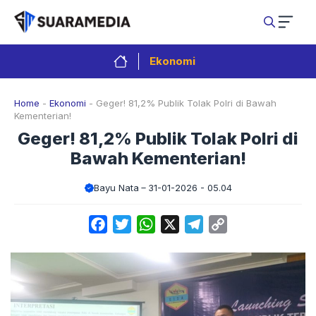
Langsung
ke
isi
Ekonomi
Home
-
Ekonomi
-
Geger! 81,2% Publik Tolak Polri di Bawah
Kementerian!
Geger! 81,2% Publik Tolak Polri di
Bawah Kementerian!
Bayu Nata
31-01-2026 - 05.04
Facebook
Twitter
WhatsApp
X
Telegram
Copy
Link