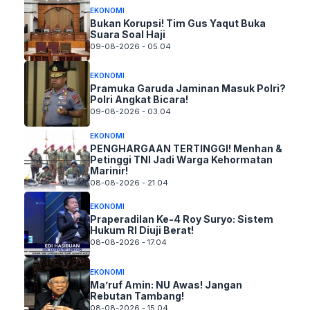
EKONOMI
Bukan Korupsi! Tim Gus Yaqut Buka
Suara Soal Haji
09-08-2026 - 05.04
EKONOMI
Pramuka Garuda Jaminan Masuk Polri?
Polri Angkat Bicara!
09-08-2026 - 03.04
EKONOMI
PENGHARGAAN TERTINGGI! Menhan &
Petinggi TNI Jadi Warga Kehormatan
Marinir!
08-08-2026 - 21.04
EKONOMI
Praperadilan Ke-4 Roy Suryo: Sistem
Hukum RI Diuji Berat!
08-08-2026 - 17.04
EKONOMI
Ma’ruf Amin: NU Awas! Jangan
Rebutan Tambang!
08-08-2026 - 15.04