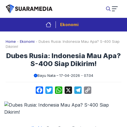
Langsung
ke
isi
Ekonomi
Home
-
Ekonomi
-
Dubes Rusia: Indonesia Mau Apa? S-400 Siap
Dikirim!
Dubes Rusia: Indonesia Mau Apa?
S-400 Siap Dikirim!
Bayu Nata
17-04-2026 - 07.04
Facebook
Twitter
WhatsApp
X
Telegram
Copy
Link